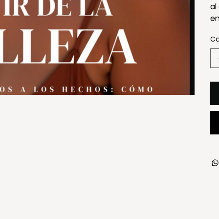
al
en
Ca