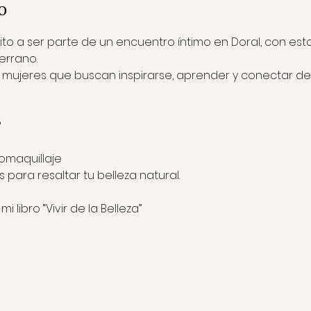
o
vito a ser parte de un encuentro íntimo en Doral, con est
errano.
mujeres que buscan inspirarse, aprender y conectar des
?
omaquillaje
para resaltar tu belleza natural.
 libro “Vivir de la Belleza”