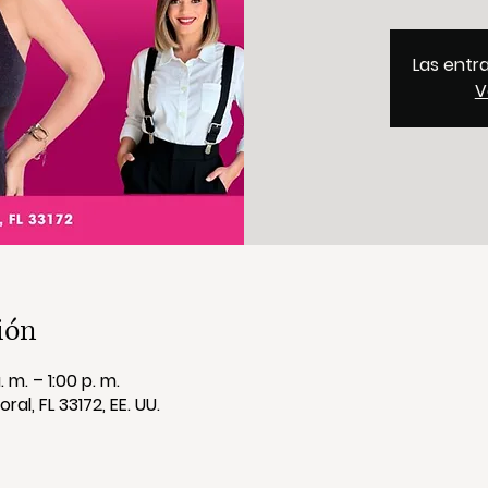
Las entr
V
ión
 m. – 1:00 p. m.
al, FL 33172, EE. UU.