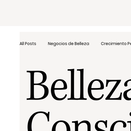
All Posts
Negocios de Belleza
Crecimiento P
Bellez
Consc