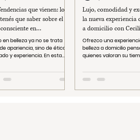
endencias que vienen: lo
Lujo, comodidad y ex
tenés que saber sobre el
la nueva experiencia 
 consciente en
a domicilio con Cecil
icura/pedicura.
Alvarez.
jo en belleza ya no se trata
Ofrezco una experienci
 de apariencia, sino de ética,
belleza a domicilio pen
ado y experiencia. En esta
quienes valoran su tiem
, Cecilia Alvarez explica por
privacidad y bienestar.
el lujo consciente es la nueva
excelencia, productos 
encia en manicura y
un servicio personaliza
cura, y cómo transformar un
combina lujo, comodida
icio estético en una
cuidado consciente, es
riencia impecable, saludable
estés.
umana.