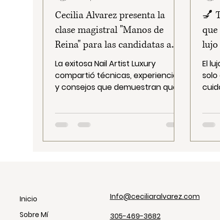
Cecilia Alvarez presenta la
💅 T
clase magistral "Manos de
que 
Reina" para las candidatas a
lujo
Miss Nicaragua
man
La exitosa Nail Artist Luxury
El lu
compartió técnicas, experiencias
solo
y consejos que demuestran que
cuid
el éxito se encuentra en los
nota
pequeños...
qué 
tend
pedi
serv
expe
y h
Info@ceciliaralvarez.com
Inicio
Sobre Mí
305-469-3682