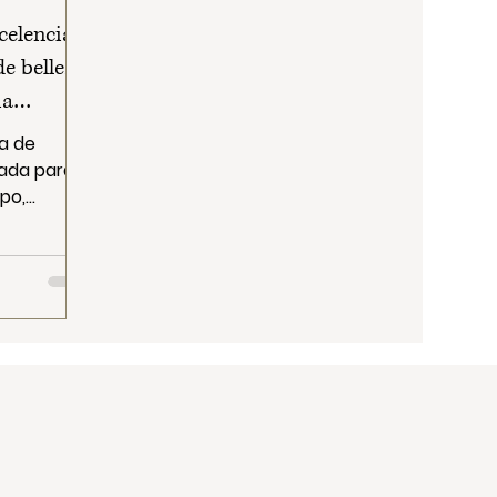
celencia:
de belleza
ia
a de
sada para
po,
 Técnica de
veganos y
do que
d y
tés donde