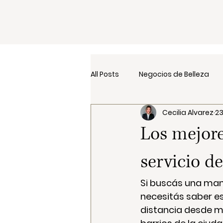
All Posts
Negocios de Belleza
Cecilia Alvarez
2
Los mejore
servicio d
Si buscás una mani
necesitás saber es 
distancia desde mi