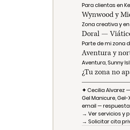
Para clientas en Ke
Wynwood y Mid
Zona creativa y e
Doral — Viátic
Parte de mi zona d
Aventura y nor
Aventura, Sunny Is
¿Tu zona no ap
✦ Cecilia Alvarez 
Gel Manicure, Gel-
email — respuesta
→ Ver servicios y 
→ Solicitar cita pr