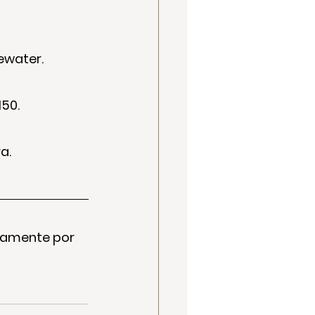
ewater.
150.
a.
ivamente por 